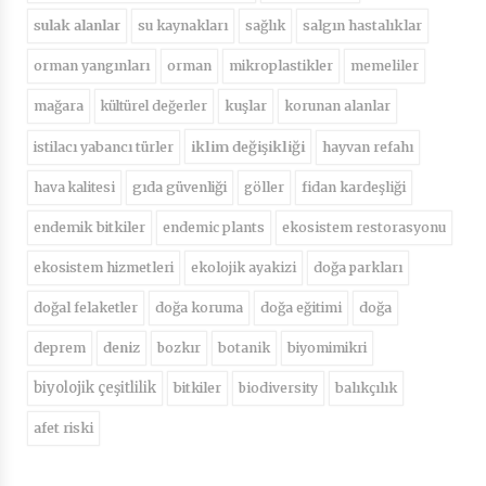
sulak alanlar
su kaynakları
sağlık
salgın hastalıklar
orman yangınları
orman
mikroplastikler
memeliler
mağara
kültürel değerler
kuşlar
korunan alanlar
iklim değişikliği
istilacı yabancı türler
hayvan refahı
hava kalitesi
gıda güvenliği
göller
fidan kardeşliği
endemik bitkiler
endemic plants
ekosistem restorasyonu
ekosistem hizmetleri
ekolojik ayakizi
doğa parkları
doğal felaketler
doğa koruma
doğa eğitimi
doğa
deprem
deniz
bozkır
botanik
biyomimikri
biyolojik çeşitlilik
bitkiler
biodiversity
balıkçılık
afet riski