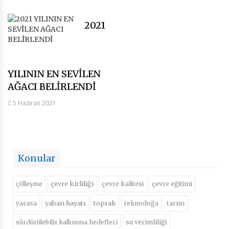
2021
YILININ EN SEVİLEN
AĞACI BELİRLENDİ
5 Haziran 2021
Konular
çölleşme
çevre kirliliği
çevre kalitesi
çevre eğitimi
toprak
yarasa
yaban hayatı
teknodoğa
tarım
sürdürülebilir kalkınma hedefleri
su verimliliği