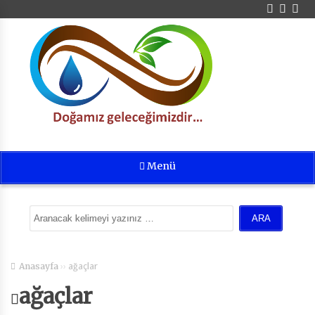
Menü
››
ağaçlar
Anasayfa
ağaçlar