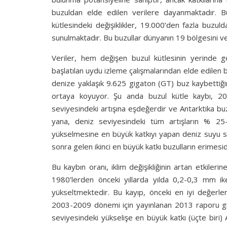
buzuldan elde edilen verilere dayanmaktadır. 
kütlesindeki değişiklikler, 19.000’den fazla buzu
sunulmaktadır. Bu buzullar dünyanın 19 bölgesini v
Veriler, hem değişen buzul kütlesinin yerinde
başlatılan uydu izleme çalışmalarından elde edilen bi
denize yaklaşık 9.625 gigaton (GT) buz kaybettiğin
ortaya koyuyor. Şu anda buzul kütle kaybı, 20
seviyesindeki artışına eşdeğerdir ve Antarktika bu
yana, deniz seviyesindeki tüm artışların % 25
yükselmesine en büyük katkıyı yapan deniz suyu s
sonra gelen ikinci en büyük katkı buzulların erimesid
Bu kaybın oranı, iklim değişikliğinin artan etkileri
1980’lerden önceki yıllarda yılda 0,2-0,3 mm 
yükseltmektedir. Bu kayıp, önceki en iyi değerl
2003-2009 dönemi için yayınlanan 2013 raporu gib
seviyesindeki yükselişe en büyük katkı (üçte biri)