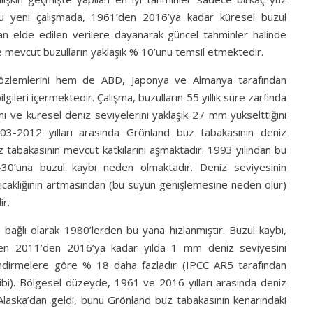
Bu yeni çalışmada, 1961’den 2016’ya kadar küresel buzul
ldan elde edilen verilere dayanarak güncel tahminler halinde
e mevcut buzulların yaklaşık % 10’unu temsil etmektedir.
 gözlemlerini hem de ABD, Japonya ve Almanya tarafından
lgileri içermektedir. Çalışma, buzulların 55 yıllık süre zarfında
i ve küresel deniz seviyelerini yaklaşık 27 mm yükselttiğini
03-2012 yılları arasında Grönland buz tabakasının deniz
z tabakasının mevcut katkılarını aşmaktadır. 1993 yılından bu
-30’una buzul kaybı neden olmaktadır. Deniz seviyesinin
ıcaklığının artmasından (bu suyun genişlemesine neden olur)
ir.
ne bağlı olarak 1980’lerden bu yana hızlanmıştır. Buzul kaybı,
iken 2011’den 2016’ya kadar yılda 1 mm deniz seviyesini
endirmelere göre % 18 daha fazladır (IPCC AR5 tarafından
i). Bölgesel düzeyde, 1961 ve 2016 yılları arasında deniz
 Alaska’dan geldi, bunu Grönland buz tabakasının kenarındaki