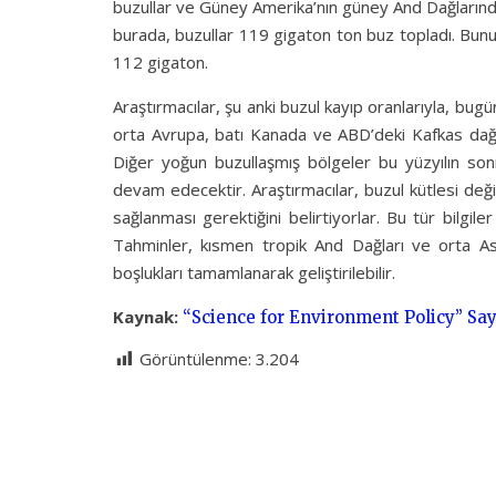
buzullar ve Güney Amerika’nın güney And Dağlarında
burada, buzullar 119 gigaton ton buz topladı. Bun
112 gigaton.
Araştırmacılar, şu anki buzul kayıp oranlarıyla, bugü
orta Avrupa, batı Kanada ve ABD’deki Kafkas dağlı
Diğer yoğun buzullaşmış bölgeler bu yüzyılın so
devam edecektir. Araştırmacılar, buzul kütlesi değiş
sağlanması gerektiğini belirtiyorlar. Bu tür bilgile
Tahminler, kısmen tropik And Dağları ve orta As
boşlukları tamamlanarak geliştirilebilir.
Kaynak:
“Science for Environment Policy” Sayı
Görüntülenme:
3.204