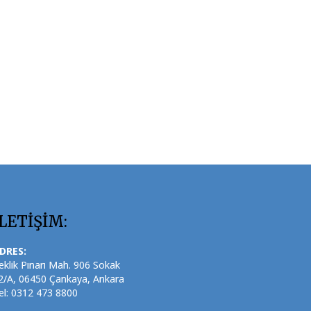
İLETİŞİM:
DRES:
eklik Pınarı Mah. 906 Sokak
2/A, 06450 Çankaya, Ankara
el: 0312 473 8800