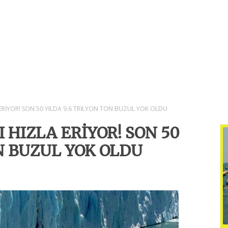
RİYOR! SON 50 YILDA 9.6 TRİLYON TON BUZUL YOK OLDU
HIZLA ERİYOR! SON 50
ON BUZUL YOK OLDU