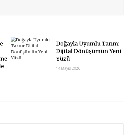
ve
Doğayla Uyumlu Tarım:
Dijital Dönüşümün Yeni
şme
Yüzü
le
14 Mayıs 2026