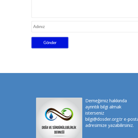
Derneğimiz hakkında
ayrıntılı bilgi almak
isterseniz
bilgi@dosder.org.tr e-post
adresimize yazabilirsiniz.