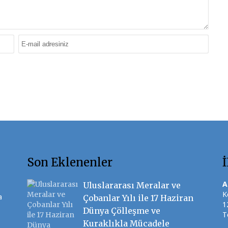
Son Eklenenler
A
Uluslararası Meralar ve
K
a
Çobanlar Yılı ile 17 Haziran
1
Dünya Çölleşme ve
T
Kuraklıkla Mücadele