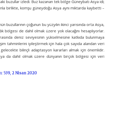
ki buzullar izledi. Buz kazanan tek bölge Güneybatı Asya idi;
unla birlikte, komşu güneydoğu Asya aynı miktarda kaybetti –
nün buzullarının çoğunun bu yüzyılın ikinci yarısında orta Asya,
k bölgesi de dahil olmak üzere yok olacağını hesaplıyorlar.
nrasında deniz seviyesinin yükselmesine katkıda bulunmaya
im tahminlerini iyileştirmek için hala çok sayıda alandan veri
r gelecekte bilinçli adaptasyon kararları almak için önemlidir.
ya da dahil olmak üzere dünyanın birçok bölgesi için veri
: 539, 2 Nisan 2020