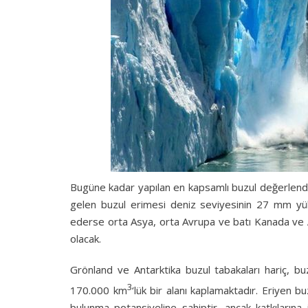
Bugüne kadar yapılan en kapsamlı buzul değerlend
gelen buzul erimesi deniz seviyesinin 27 mm yü
ederse orta Asya, orta Avrupa ve batı Kanada ve Am
olacak.
Grönland ve Antarktika buzul tabakaları hariç, b
3
170.000 km
‘lük bir alanı kaplamaktadır. Eriyen 
bulunma potansiyeline sahiptir, ancak katkılarına