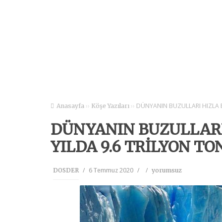
››
››
DÜNYANIN BUZULLARI HIZLA E
Anasayfa
Köşe Yazıları
DÜNYANIN BUZULLARI 
YILDA 9.6 TRİLYON T
/
6 Temmuz 2020
/
/
DOSDER
yorumsuz